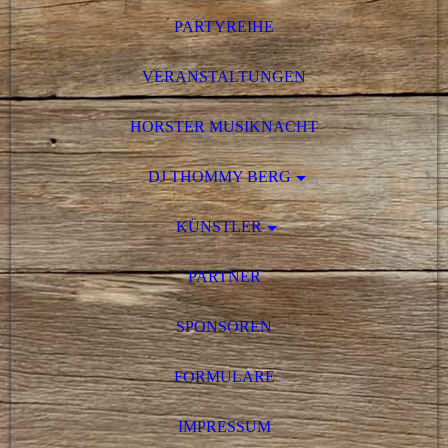
PARTYREIHE
VERANSTALTUNGEN
HORSTER MUSIKNACHT
DJ THOMMY BERG
KÜNSTLER
PARTNER
SPONSOREN
FORMULARE
IMPRESSUM