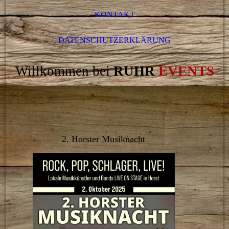
KONTAKT
DATENSCHUTZERKLÄRUNG
Willkommen bei
RUHR
EVENTS
2. Horster Musiknacht